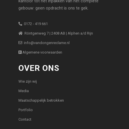
kantoor tot het inpakken van het complete
gebouw: geen opdracht is ons te gek.
0172 - 419 661
Röntgenweg 7 | 2408 AB | Alphen a/d Rijn
info@vandongenreclame.nl
Algemene voorwaarden
OVER ONS
Wie zijn wij
Media
Maatschappelijk betrokken
Portfolio
Contact