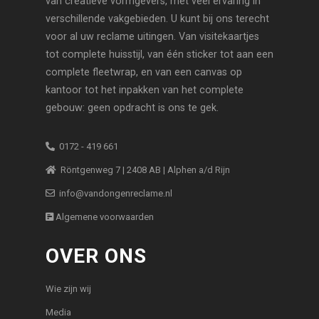
van creatieve vormgevers, met veel ervaring in
verschillende vakgebieden. U kunt bij ons terecht
voor al uw reclame uitingen. Van visitekaartjes
tot complete huisstijl, van één sticker tot aan een
complete fleetwrap, en van een canvas op
kantoor tot het inpakken van het complete
gebouw: geen opdracht is ons te gek.
0172 - 419 661
Röntgenweg 7 | 2408 AB | Alphen a/d Rijn
info@vandongenreclame.nl
Algemene voorwaarden
OVER ONS
Wie zijn wij
Media