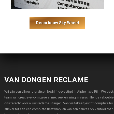
Decorbouw Sky Wheel
VAN DONGEN RECLAME
Wij zijn een allround grafisch bedrijf, gevestigd in Alphen a/d Rijn. We best
team van creatieve vormgevers, met veel ervaring in verschillende vakgebied
ons terecht voor al uw reclame uitingen. Van visitekaartjes tot complete huis
sticker tot aan een complete fleetwrap, en van een canvas op kantoor tot 